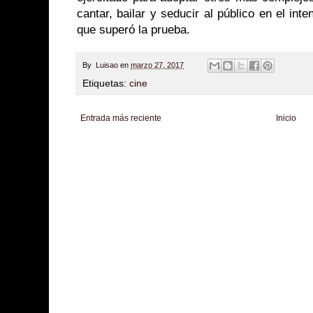
cantar, bailar y seducir al público en el int
que superó la prueba.
By
Luisao
en
marzo 27, 2017
Etiquetas:
cine
Entrada más reciente
Inicio
Zona Informativa
Be Saludable
LiNea de Salud
Informador Express
Club
Hobbies Masculinos
Tecnofilos News
Soy de venus
Fuerte y Saludable
T
Turismo
Fanaticos Futbol
Mascotafilia
Mundo Informativo
Turismo Mundia
Culturafilia
Amor Motor