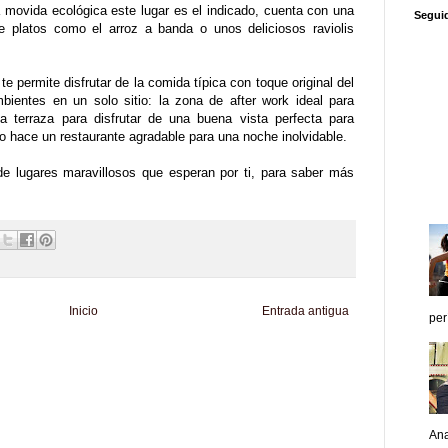
 movida ecológica este lugar es el indicado, cuenta con una
Segui
e platos como el arroz a banda o unos deliciosos raviolis
te permite disfrutar de la comida típica con toque original del
bientes en un solo sitio: la zona de after work ideal para
na terraza para disfrutar de una buena vista perfecta para
lo hace un restaurante agradable para una noche inolvidable.
de lugares maravillosos que esperan por ti, para saber más
Inicio
Entrada antigua
per
d
Informador Express
Club Informativo
Fondo de Cultura
Zona Geeks
enus
Fuerte y Saludable
Total Trucos
Cine Hostal
Mundo Gadgets
Autos &
nformativo
Turismo Mundial
Se Saludable
Visita Mexico
El Corazon Verde
Ana