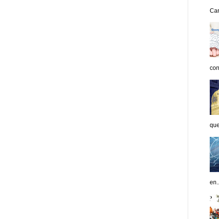
Can
con
que
en..