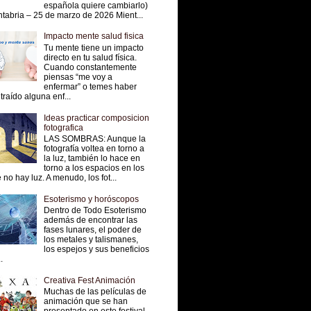
española quiere cambiarlo)
tabria – 25 de marzo de 2026 Mient...
Impacto mente salud fisica
Tu mente tiene un impacto
directo en tu salud física.
Cuando constantemente
piensas “me voy a
enfermar” o temes haber
traído alguna enf...
Ideas practicar composicion
fotografica
LAS SOMBRAS: Aunque la
fotografía voltea en torno a
la luz, también lo hace en
torno a los espacios en los
 no hay luz. A menudo, los fot...
Esoterismo y horóscopos
Dentro de Todo Esoterismo
además de encontrar las
fases lunares, el poder de
los metales y talismanes,
los espejos y sus beneficios
.
Creativa Fest Animación
Muchas de las películas de
animación que se han