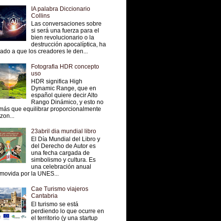
IA palabra Diccionario
Collins
Las conversaciones sobre
si será una fuerza para el
bien revolucionario o la
destrucción apocalíptica, ha
vado a que los creadores le den...
Fotografia HDR concepto
uso
HDR significa High
Dynamic Range, que en
español quiere decir Alto
Rango Dinámico, y esto no
más que equilibrar proporcionalmente
 zon...
23abril dia mundial libro
El Día Mundial del Libro y
del Derecho de Autor es
una fecha cargada de
simbolismo y cultura. Es
una celebración anual
movida por la UNES...
Cae Turismo viajeros
Cantabria
El turismo se está
perdiendo lo que ocurre en
el territorio (y una startup