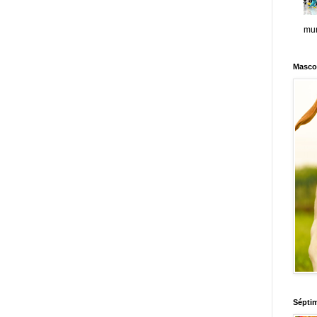
mun
Masco
Sépti