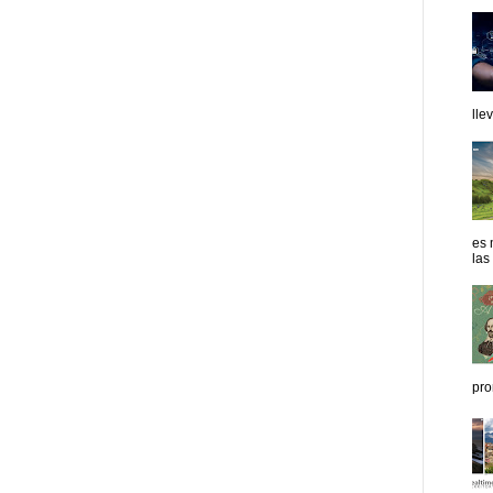
lle
es 
las
pro