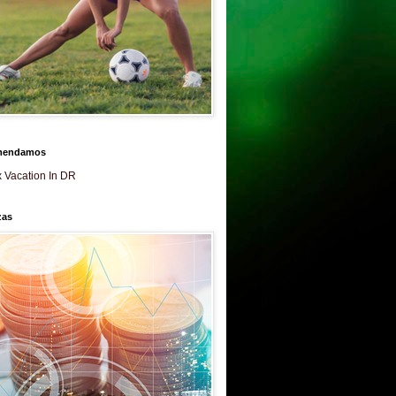
mendamos
 Vacation In DR
zas