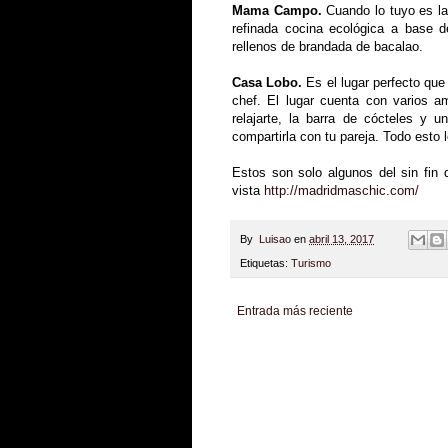
Mama Campo.
Cuando lo tuyo es la
refinada cocina ecológica a base d
rellenos de brandada de bacalao.
Casa Lobo.
Es el lugar perfecto que 
chef. El lugar cuenta con varios am
relajarte, la barra de cócteles y u
compartirla con tu pareja. Todo esto 
Estos son solo algunos del sin fin 
vista
http://madridmaschic.com/
By
Luisao
en
abril 13, 2017
Etiquetas:
Turismo
Entrada más reciente
Zona Informativa
Be Saludable
LiNea de Salu
Hobbies Masculinos
Tecnofilos News
Soy de v
Turismo
Fanaticos Futbol
Mascotafilia
Mundo I
Culturafilia
Amor Motor