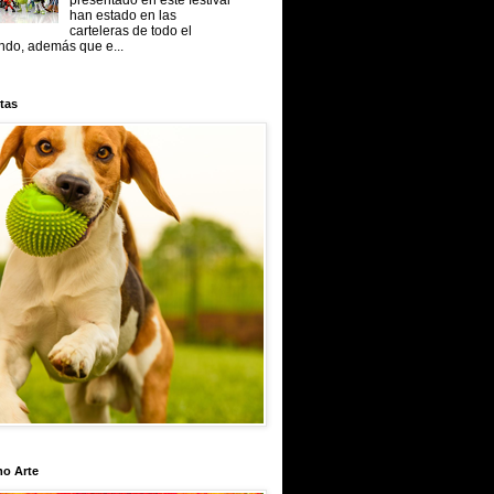
presentado en este festival
han estado en las
carteleras de todo el
do, además que e...
tas
mo Arte