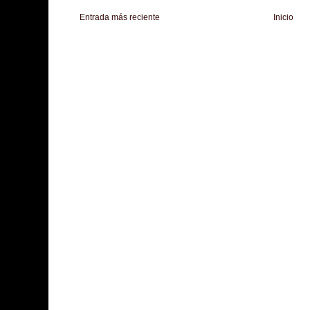
Entrada más reciente
Inicio
Zona Informativa
Be Saludable
LiNea de Salud
Informador Express
Club
Hobbies Masculinos
Tecnofilos News
Soy de venus
Fuerte y Saludable
T
Turismo
Fanaticos Futbol
Mascotafilia
Mundo Informativo
Turismo Mundia
Culturafilia
Amor Motor