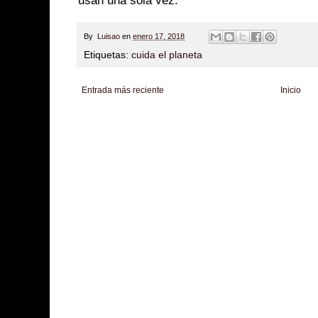
usan una sola vez.
By
Luisao
en
enero 17, 2018
Etiquetas:
cuida el planeta
Entrada más reciente
Inicio
Zona Informativa
Be Saludable
LiNea de Salud
Informador Express
Club
Hobbies Masculinos
Tecnofilos News
Soy de venus
Fuerte y Saludable
T
Turismo
Fanaticos Futbol
Mascotafilia
Mundo Informativo
Turismo Mundia
Culturafilia
Amor Motor