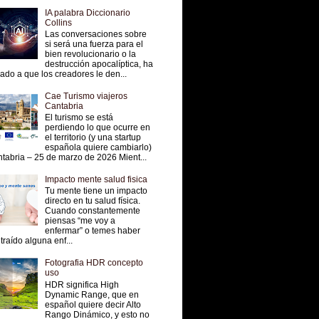
IA palabra Diccionario
Collins
Las conversaciones sobre
si será una fuerza para el
bien revolucionario o la
destrucción apocalíptica, ha
vado a que los creadores le den...
Cae Turismo viajeros
Cantabria
El turismo se está
perdiendo lo que ocurre en
el territorio (y una startup
española quiere cambiarlo)
tabria – 25 de marzo de 2026 Mient...
Impacto mente salud fisica
Tu mente tiene un impacto
directo en tu salud física.
Cuando constantemente
piensas “me voy a
enfermar” o temes haber
traído alguna enf...
Fotografia HDR concepto
uso
HDR significa High
Dynamic Range, que en
español quiere decir Alto
Rango Dinámico, y esto no