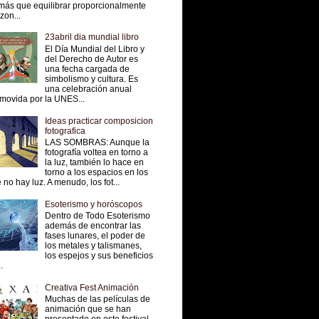
más que equilibrar proporcionalmente
 zon...
23abril dia mundial libro
El Día Mundial del Libro y
del Derecho de Autor es
una fecha cargada de
simbolismo y cultura. Es
una celebración anual
movida por la UNES...
Ideas practicar composicion
fotografica
LAS SOMBRAS: Aunque la
fotografía voltea en torno a
la luz, también lo hace en
torno a los espacios en los
 no hay luz. A menudo, los fot...
Esoterismo y horóscopos
Dentro de Todo Esoterismo
además de encontrar las
fases lunares, el poder de
los metales y talismanes,
los espejos y sus beneficios
.
Creativa Fest Animación
Muchas de las películas de
animación que se han