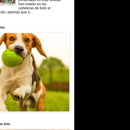
presentado en este festival
han estado en las
carteleras de todo el
do, además que e...
tas
mo Arte