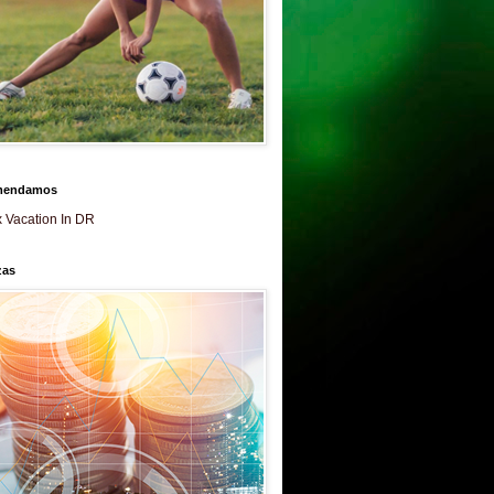
mendamos
 Vacation In DR
zas