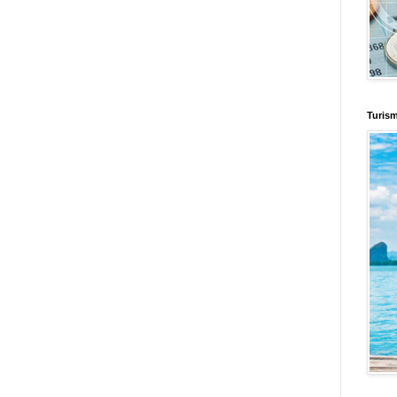
enus
Fuerte y Saludable
Total Trucos
Cine Hostal
Mundo Gadgets
Autos &
nformativo
Turismo Mundial
Se Saludable
Visita Mexico
El Corazon Verde
Turis