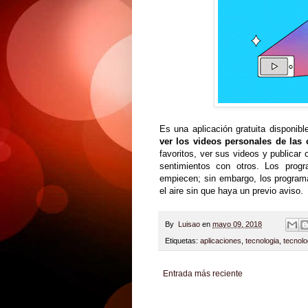
Es una aplicación gratuita disponib
ver los videos personales de las 
favoritos, ver sus videos y publica
sentimientos con otros. Los prog
empiecen; sin embargo, los program
el aire sin que haya un previo aviso.
By
Luisao
en
mayo 09, 2018
Etiquetas:
aplicaciones
,
tecnologia
,
tecnolo
Entrada más reciente
Zona Informativa
Be Saludable
LiNea de Salu