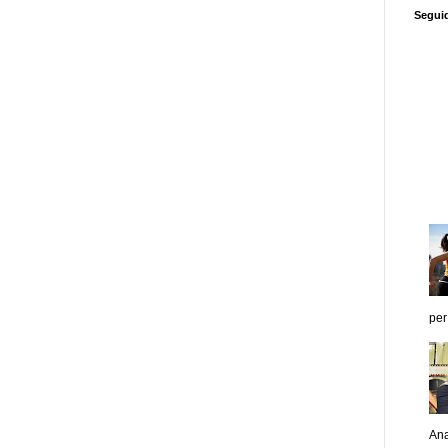
Segui
per
Ana