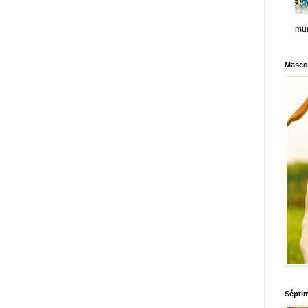
mun
Masco
Sépti