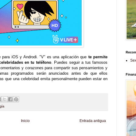
Reco
le para iOS y Androdi. "V" es una aplicación que
te permite
Sex
celebridades en tu teléfono
. Puedes seguir a tus famosos
r comentarios y corazones para compartir sus pensamientos y
ramas programados serán anunciados antes de que ellos
Finan
as que una celebridad emita personalmente pueden estar en
gía
Inicio
Entrada antigua
d
Informador Express
Club Informativo
Fondo de Cultura
Zona Geeks