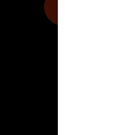
Hobbies Masculinos
Tecnofilos News
Soy de v
Turismo
Fanaticos Futbol
Mascotafilia
Mundo I
Culturafilia
Amor Motor