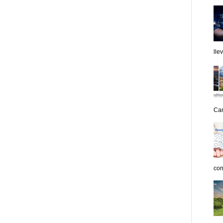
lle
Can
con