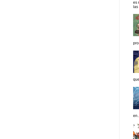
es 
las
pro
que
en..