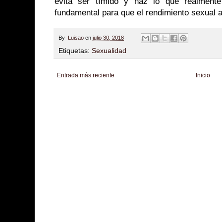
evita ser tímido y haz lo que realmente
fundamental para que el rendimiento sexual a
By
Luisao
en
julio 30, 2018
Etiquetas:
Sexualidad
Entrada más reciente
Inicio
Zona Informativa
Be Saludable
LiNea de Salud
Informador Express
Club
Hobbies Masculinos
Tecnofilos News
Soy de venus
Fuerte y Saludable
T
Turismo
Fanaticos Futbol
Mascotafilia
Mundo Informativo
Turismo Mundia
Culturafilia
Amor Motor