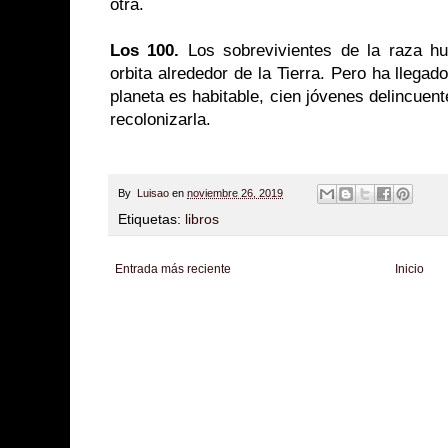
otra.
Los 100.
Los sobrevivientes de la raza h
orbita alrededor de la Tierra. Pero ha llegad
planeta es habitable, cien jóvenes delincuent
recolonizarla.
By
Luisao
en
noviembre 26, 2019
Etiquetas:
libros
Entrada más reciente
Inicio
Zona Informativa
Be Saludable
LiNea de Salud
Informador Express
Club
Hobbies Masculinos
Tecnofilos News
Soy de venus
Fuerte y Saludable
T
Turismo
Fanaticos Futbol
Mascotafilia
Mundo Informativo
Turismo Mundia
Culturafilia
Amor Motor