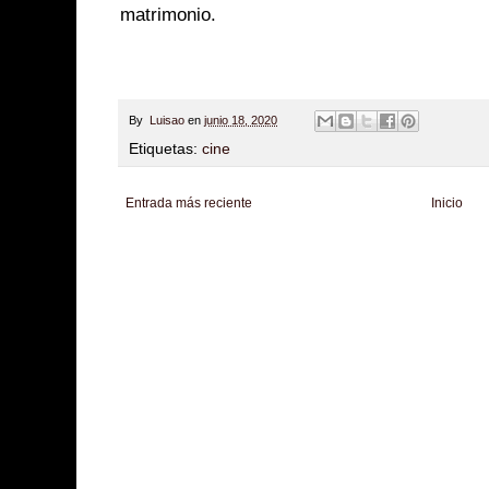
matrimonio.
By
Luisao
en
junio 18, 2020
Etiquetas:
cine
Entrada más reciente
Inicio
Zona Informativa
Be Saludable
LiNea de Salud
Informador Express
Club
Hobbies Masculinos
Tecnofilos News
Soy de venus
Fuerte y Saludable
T
Turismo
Fanaticos Futbol
Mascotafilia
Mundo Informativo
Turismo Mundia
Culturafilia
Amor Motor