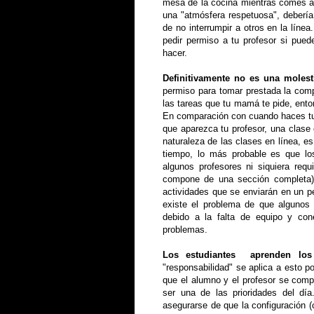
mesa de la cocina mientras comes al
una "atmósfera respetuosa", debería 
de no interrumpir a otros en la línea
pedir permiso a tu profesor si pued
hacer.
Definitivamente no es una molest
permiso para tomar prestada la comp
las tareas que tu mamá te pide, ento
En comparación con cuando haces tu r
que aparezca tu profesor, una clase e
naturaleza de las clases en línea, e
tiempo, lo más probable es que lo
algunos profesores ni siquiera req
compone de una sección completa),
actividades que se enviarán en un 
existe el problema de que algunos 
debido a la falta de equipo y co
problemas.
Los estudiantes aprenden los 
"responsabilidad" se aplica a esto po
que el alumno y el profesor se compr
ser una de las prioridades del dí
asegurarse de que la configuración (c