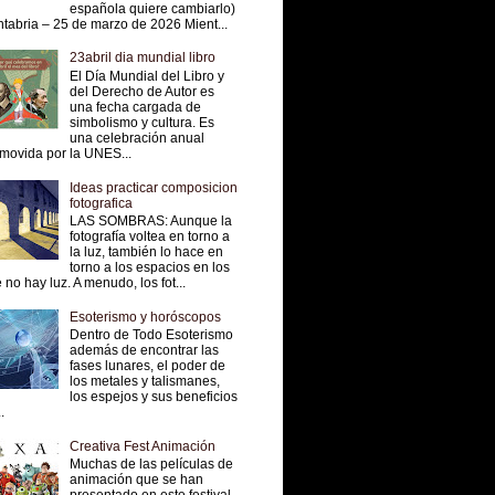
española quiere cambiarlo)
tabria – 25 de marzo de 2026 Mient...
23abril dia mundial libro
El Día Mundial del Libro y
del Derecho de Autor es
una fecha cargada de
simbolismo y cultura. Es
una celebración anual
movida por la UNES...
Ideas practicar composicion
fotografica
LAS SOMBRAS: Aunque la
fotografía voltea en torno a
la luz, también lo hace en
torno a los espacios en los
 no hay luz. A menudo, los fot...
Esoterismo y horóscopos
Dentro de Todo Esoterismo
además de encontrar las
fases lunares, el poder de
los metales y talismanes,
los espejos y sus beneficios
.
Creativa Fest Animación
Muchas de las películas de
animación que se han