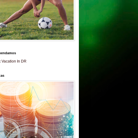
mendamos
 Vacation In DR
zas