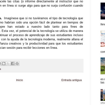
cele las citas (o informe directamente al instructor que no
n en línea si surge algo para que no surja confusión cuando
ía.
Imagínese que si no tuviéramos el tipo de tecnología que
no habrían sido una opción fácil de plantear en tiempos de
lle
iempre han estado a nuestro lado tanto para fines de
Esta vez, el potencial de la tecnología se utiliza de manera
tinuar el proceso de aprendizaje de sus estudiantes incluso
con la ayuda de la tecnología moderna, realmente allana el
nza creativos y la productividad para que los estudiantes
cian sesión para recibir lecciones en línea.
con
a
es 
Inicio
Entrada antigua
las
d
Informador Express
Club Informativo
Fondo de Cultura
Zona Geeks
enus
Fuerte y Saludable
Total Trucos
Cine Hostal
Mundo Gadgets
Autos &
nformativo
Turismo Mundial
Se Saludable
Visita Mexico
El Corazon Verde