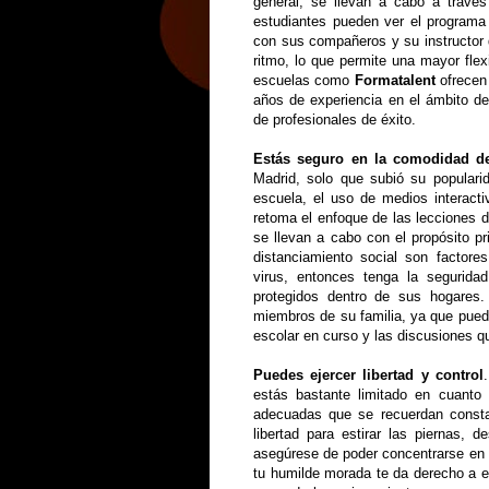
general, se llevan a cabo a través
estudiantes pueden ver el programa
con sus compañeros y su instructor 
ritmo, lo que permite una mayor fle
escuelas como
Formatalent
ofrecen 
años de experiencia en el ámbito de
de profesionales de éxito.
Estás seguro en la comodidad d
Madrid, solo que subió su populari
escuela, el uso de medios interacti
retoma el enfoque de las lecciones di
se llevan a cabo con el propósito pr
distanciamiento social son factores
virus, entonces tenga la segurid
protegidos dentro de sus hogares.
miembros de su familia, ya que puede
escolar en curso y las discusiones qu
Puedes ejercer libertad y control
estás bastante limitado en cuanto 
adecuadas que se recuerdan consta
libertad para estirar las piernas, 
asegúrese de poder concentrarse en 
tu humilde morada te da derecho a es