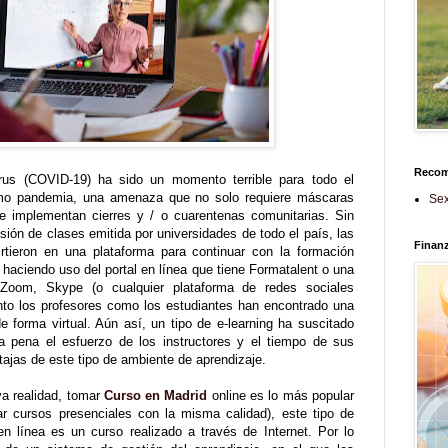
Reco
rus (COVID-19) ha sido un momento terrible para todo el
omo pandemia, una amenaza que no solo requiere máscaras
Sex
Se implementan cierres y / o cuarentenas comunitarias. Sin
ón de clases emitida por universidades de todo el país, las
Finan
rtieron en una plataforma para continuar con la formación
 haciendo uso del portal en línea que tiene Formatalent o una
 Zoom, Skype (o cualquier plataforma de redes sociales
anto los profesores como los estudiantes han encontrado una
 forma virtual. Aún así, un tipo de e-learning ha suscitado
la pena el esfuerzo de los instructores y el tiempo de sus
ajas de este tipo de ambiente de aprendizaje.
a realidad, tomar
Curso en Madrid
online es lo más popular
r cursos presenciales con la misma calidad), este tipo de
n línea es un curso realizado a través de Internet. Por lo