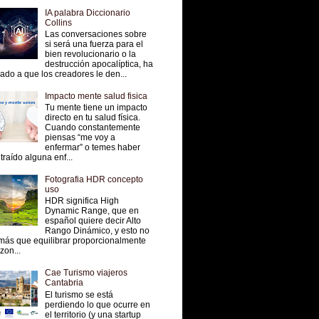
IA palabra Diccionario
Collins
Las conversaciones sobre
si será una fuerza para el
bien revolucionario o la
destrucción apocalíptica, ha
vado a que los creadores le den...
Impacto mente salud fisica
Tu mente tiene un impacto
directo en tu salud física.
Cuando constantemente
piensas “me voy a
enfermar” o temes haber
traído alguna enf...
Fotografia HDR concepto
uso
HDR significa High
Dynamic Range, que en
español quiere decir Alto
Rango Dinámico, y esto no
más que equilibrar proporcionalmente
 zon...
Cae Turismo viajeros
Cantabria
El turismo se está
perdiendo lo que ocurre en
el territorio (y una startup