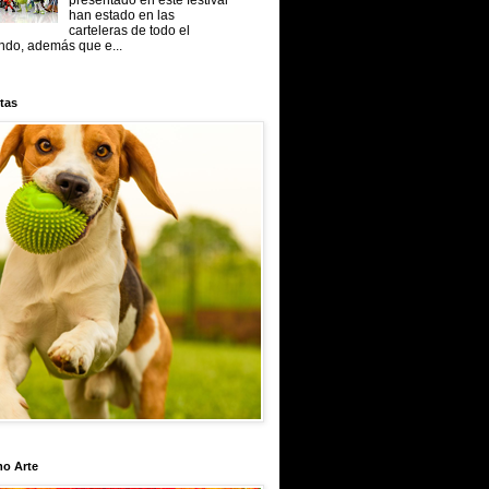
presentado en este festival
han estado en las
carteleras de todo el
do, además que e...
tas
mo Arte