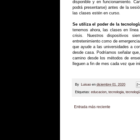
disponible y en funcionamiento. Can
podrá presentarse) antes de la sesió
las clases estén en curso.
Se utiliza el poder de la tecnolog
tenemos ahora, las clases en línea 
crisis. Nuestros dispositivos s
entretenimiento como de emergencia. 
que ayude a las universidades a con
desde casa. Podríamos señalar que, 
camino desde los métodos de enseña
lleguen a fin de mes cada vez que ini
By
Luisao
en
diciembre 01, 2020
Etiquetas:
educacion
,
tecnologia
,
tecnologí
Entrada más reciente
Zona Informativa
Be Saludable
LiNea de Salu
Hobbies Masculinos
Tecnofilos News
Soy de v
Turismo
Fanaticos Futbol
Mascotafilia
Mundo I
Culturafilia
Amor Motor