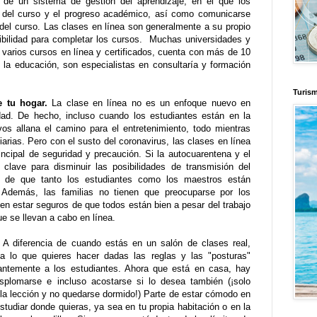
 de un sistema de gestión del aprendizaje, en el que los
 del curso y el progreso académico, así como comunicarse
del curso. Las clases en línea son generalmente a su propio
xibilidad para completar los cursos. Muchas universidades y
varios cursos en línea y certificados, cuenta con más de 10
 la educación, son especialistas en consultaría y formación
Turis
e tu hogar.
La
clase en línea no es un enfoque nuevo en
dad. De hecho, incluso cuando los estudiantes están en la
vos allana el camino para el entretenimiento, todo mientras
arias. Pero con el susto del coronavirus, las clases en línea
incipal de seguridad y precaución. Si la autocuarentena y el
 clave para disminuir las posibilidades de transmisión del
ad de que tanto los estudiantes como los maestros están
 Además, las familias no tienen que preocuparse por los
n estar seguros de que todos están bien a pesar del trabajo
e se llevan a cabo en línea.
. A diferencia de cuando estás en un salón de clases real,
a lo que quieres hacer dadas las reglas y las "posturas"
ntemente a los estudiantes. Ahora que está en casa, hay
desplomarse e incluso acostarse si lo desea también (¡solo
la lección y no quedarse dormido!) Parte de estar cómodo en
tudiar donde quieras, ya sea en tu propia habitación o en la