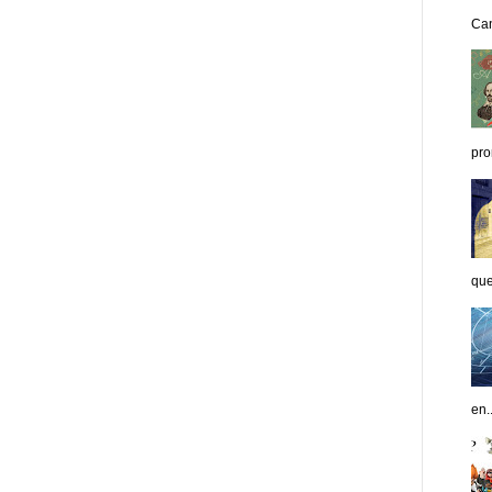
Can
pro
que
en..