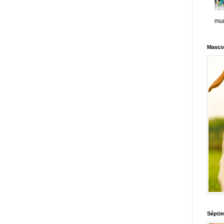
mun
Masco
Sépti