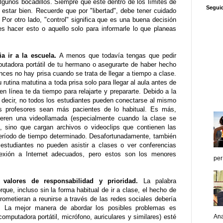
gunos bocadillos. Siempre que esté dentro de los límites de
Segui
estar bien. Recuerde que por "libertad", debe tener cuidado
. Por otro lado, "control" significa que es una buena decisión
es hacer esto o aquello solo para informarle lo que planeas
ia ir a la escuela.
A menos que todavía tengas que pedir
utadora portátil de tu hermano o asegurarte de haber hecho
nces no hay prisa cuando se trata de llegar a tiempo a clase.
utina matutina a toda prisa solo para llegar al aula antes de
n línea te da tiempo para relajarte y prepararte. Debido a la
s decir, no todos los estudiantes pueden conectarse al mismo
s profesores sean más pacientes de lo habitual. Es más,
uieren una videollamada (especialmente cuando la clase se
 sino que cargan archivos o videoclips que contienen las
período de tiempo determinado. Desafortunadamente, también
estudiantes no pueden asistir a clases o ver conferencias
nexión a Internet adecuados, pero estos son los menores
per
valores de responsabilidad y prioridad.
La palabra
rque, incluso sin la forma habitual de ir a clase, el hecho de
ometieran a reunirse a través de las redes sociales debería
a. La mejor manera de abordar los posibles problemas es
omputadora portátil, micrófono, auriculares y similares) esté
Ana