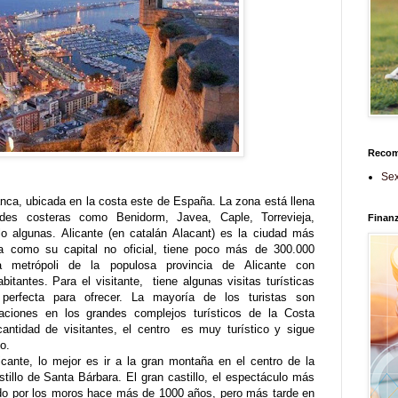
Reco
Sex
lanca, ubicada en la costa este de España. La zona está llena
des costeras como Benidorm, Javea, Caple, Torrevieja,
Finan
lo algunas. Alicante (en catalán Alacant) es la ciudad más
a como su capital no oficial, tiene poco más de 300.000
a metrópoli de la populosa provincia de Alicante con
tantes. Para el visitante, tiene algunas visitas turísticas
perfecta para ofrecer. La mayoría de los turistas son
aciones en los grandes complejos turísticos de la Costa
antidad de visitantes, el centro es muy turístico y sigue
co.
icante, lo mejor es ir a la gran montaña en el centro de la
tillo de Santa Bárbara. El gran castillo, el espectáculo más
ido por los moros hace más de 1000 años, pero más tarde en