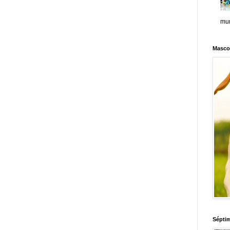
mun
Masco
Sépti