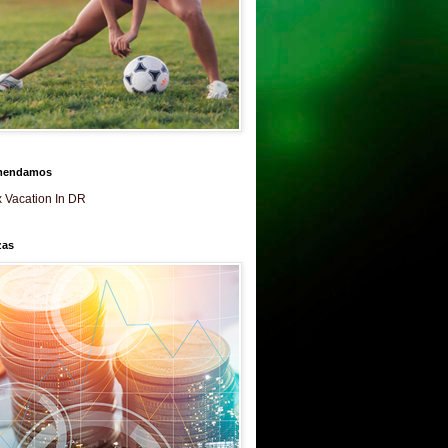
mendamos
 Vacation In DR
zas