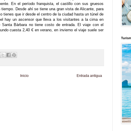
ente. En el período franquista, el castillo con sus gruesos
 tiempo. Desde ahí se tiene una gran vista de Alicante, para
 tienes que ir desde el centro de la ciudad hasta un túnel de
nel hay un ascensor que lleva a los visitantes a la cima en
 Santa Bárbara no tiene costo de entrada. El viaje con el
ndo cuesta 2,40 € en verano, en invierno el viaje suele ser
Turis
Inicio
Entrada antigua
d
Informador Express
Club Informativo
Fondo de Cultura
Zona Geeks
enus
Fuerte y Saludable
Total Trucos
Cine Hostal
Mundo Gadgets
Autos &
nformativo
Turismo Mundial
Se Saludable
Visita Mexico
El Corazon Verde