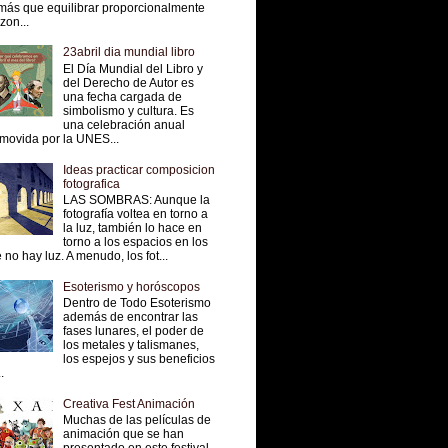
más que equilibrar proporcionalmente
 zon...
23abril dia mundial libro
El Día Mundial del Libro y
del Derecho de Autor es
una fecha cargada de
simbolismo y cultura. Es
una celebración anual
movida por la UNES...
Ideas practicar composicion
fotografica
LAS SOMBRAS: Aunque la
fotografía voltea en torno a
la luz, también lo hace en
torno a los espacios en los
 no hay luz. A menudo, los fot...
Esoterismo y horóscopos
Dentro de Todo Esoterismo
además de encontrar las
fases lunares, el poder de
los metales y talismanes,
los espejos y sus beneficios
.
Creativa Fest Animación
Muchas de las películas de
animación que se han