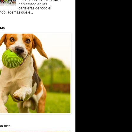
presentado en este festival
han estado en las
carteleras de todo el
do, además que e...
tas
mo Arte