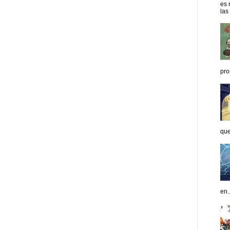
es 
las
pro
que
en..