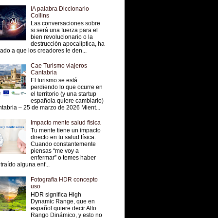
IA palabra Diccionario
Collins
Las conversaciones sobre
si será una fuerza para el
bien revolucionario o la
destrucción apocalíptica, ha
vado a que los creadores le den...
Cae Turismo viajeros
Cantabria
El turismo se está
perdiendo lo que ocurre en
el territorio (y una startup
española quiere cambiarlo)
tabria – 25 de marzo de 2026 Mient...
Impacto mente salud fisica
Tu mente tiene un impacto
directo en tu salud física.
Cuando constantemente
piensas “me voy a
enfermar” o temes haber
traído alguna enf...
Fotografia HDR concepto
uso
HDR significa High
Dynamic Range, que en
español quiere decir Alto
Rango Dinámico, y esto no