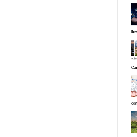
lle
Can
con