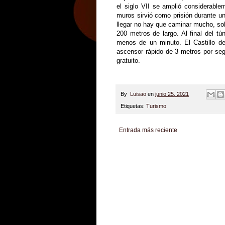
el siglo VII se amplió considerablem
muros sirvió como prisión durante un
llegar no hay que caminar mucho, solo
200 metros de largo. Al final del tú
menos de un minuto. El Castillo de
ascensor rápido de 3 metros por segu
gratuito.
By
Luisao
en
junio 25, 2021
Etiquetas:
Turismo
Entrada más reciente
Zona Informativa
Be Saludable
LiNea de Salu
Hobbies Masculinos
Tecnofilos News
Soy de v
Turismo
Fanaticos Futbol
Mascotafilia
Mundo I
Culturafilia
Amor Motor