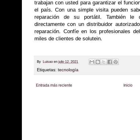
trabajan con usted para garantizar el funci
el país. Con una simple visita pueden sabe
reparación de su portátil. También le
directamente con un distribuidor autoriza
reparación. Confíe en los profesionales de
miles de clientes de solutein.
By
Luisao
en
julio 12, 2021
Etiquetas:
tecnología
Entrada más reciente
Inicio
Zona Informativa
Be Saludable
LiNea de Salud
Informador Express
Club
Hobbies Masculinos
Tecnofilos News
Soy de venus
Fuerte y Saludable
T
Turismo
Fanaticos Futbol
Mascotafilia
Mundo Informativo
Turismo Mundia
Culturafilia
Amor Motor