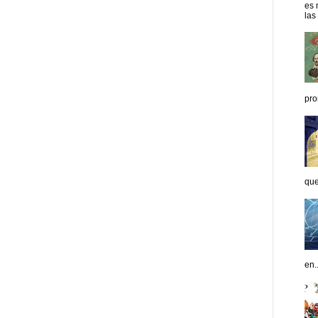
es 
las
pro
que
en..