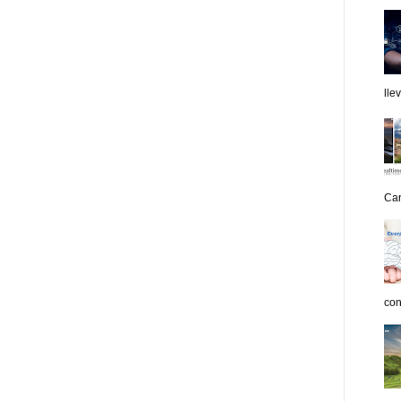
lle
Can
con