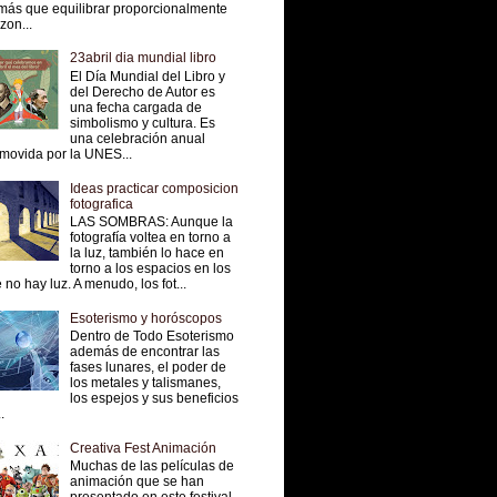
más que equilibrar proporcionalmente
 zon...
23abril dia mundial libro
El Día Mundial del Libro y
del Derecho de Autor es
una fecha cargada de
simbolismo y cultura. Es
una celebración anual
movida por la UNES...
Ideas practicar composicion
fotografica
LAS SOMBRAS: Aunque la
fotografía voltea en torno a
la luz, también lo hace en
torno a los espacios en los
 no hay luz. A menudo, los fot...
Esoterismo y horóscopos
Dentro de Todo Esoterismo
además de encontrar las
fases lunares, el poder de
los metales y talismanes,
los espejos y sus beneficios
.
Creativa Fest Animación
Muchas de las películas de
animación que se han