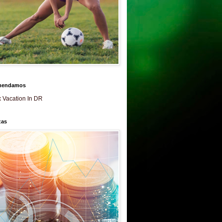
mendamos
 Vacation In DR
zas