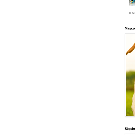
mun
Masco
Sépti