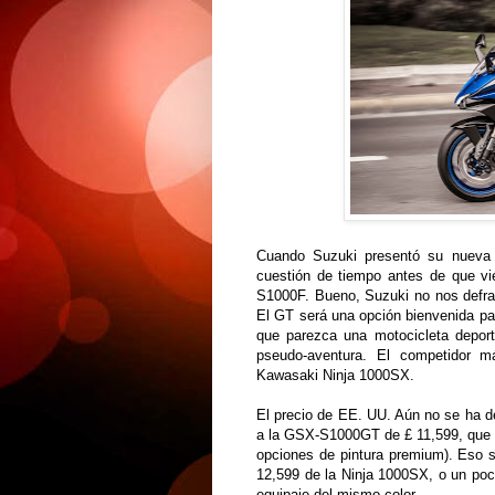
Cuando Suzuki presentó su nueva
cuestión de tiempo antes de que v
S1000F. Bueno, Suzuki no nos defra
El GT será una opción bienvenida pa
que parezca una motocicleta deporti
pseudo-aventura. El competidor 
Kawasaki Ninja 1000SX.
El precio de EE. UU. Aún no se ha de
a la GSX-S1000GT de £ 11,599, que se
opciones de pintura premium). Eso s
12,599 de la Ninja 1000SX, o un po
equipaje del mismo color.