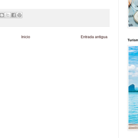
Inicio
Entrada antigua
Turis
d
Informador Express
Club Informativo
Fondo de Cultura
Zona Geeks
enus
Fuerte y Saludable
Total Trucos
Cine Hostal
Mundo Gadgets
Autos &
nformativo
Turismo Mundial
Se Saludable
Visita Mexico
El Corazon Verde