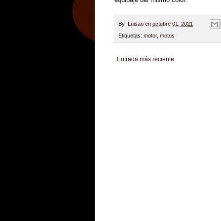
By
Luisao
en
octubre 01, 2021
Etiquetas:
motor
,
motos
Entrada más reciente
Zona Informativa
Be Saludable
LiNea de Salu
Hobbies Masculinos
Tecnofilos News
Soy de v
Turismo
Fanaticos Futbol
Mascotafilia
Mundo I
Culturafilia
Amor Motor