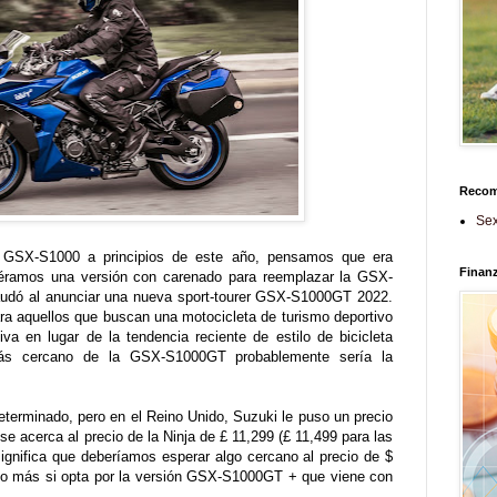
Reco
Sex
 GSX-S1000 a principios de este año, pensamos que era
Finan
iéramos una versión con carenado para reemplazar la GSX-
udó al anunciar una nueva sport-tourer GSX-S1000GT 2022.
ra aquellos que buscan una motocicleta de turismo deportivo
va en lugar de la tendencia reciente de estilo de bicicleta
más cercano de la GSX-S1000GT probablemente sería la
terminado, pero en el Reino Unido, Suzuki le puso un precio
 acerca al precio de la Ninja de £ 11,299 (£ 11,499 para las
ignifica que deberíamos esperar algo cercano al precio de $
co más si opta por la versión GSX-S1000GT + que viene con