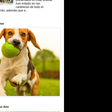
presentado en este festival
han estado en las
carteleras de todo el
do, además que e...
tas
mo Arte