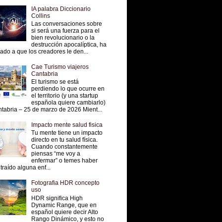
IA palabra Diccionario
Collins
Las conversaciones sobre
si será una fuerza para el
bien revolucionario o la
destrucción apocalíptica, ha
vado a que los creadores le den...
Cae Turismo viajeros
Cantabria
El turismo se está
perdiendo lo que ocurre en
el territorio (y una startup
española quiere cambiarlo)
tabria – 25 de marzo de 2026 Mient...
Impacto mente salud fisica
Tu mente tiene un impacto
directo en tu salud física.
Cuando constantemente
piensas “me voy a
enfermar” o temes haber
traído alguna enf...
Fotografia HDR concepto
uso
HDR significa High
Dynamic Range, que en
español quiere decir Alto
Rango Dinámico, y esto no