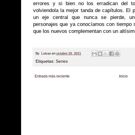
errores y si bien no los erradican del t
volviendola la mejor tanda de capítulos. El
un eje central que nunca se pierde, un
personajes que ya conocíamos con tiempo su
que los nuevos complementan con un altísimo
By
Luisao
en
octubre 26, 2021
Etiquetas:
Series
Entrada más reciente
Inicio
Zona Informativa
Be Saludable
LiNea de Salud
Informador Express
Club
Hobbies Masculinos
Tecnofilos News
Soy de venus
Fuerte y Saludable
T
Turismo
Fanaticos Futbol
Mascotafilia
Mundo Informativo
Turismo Mundia
Culturafilia
Amor Motor