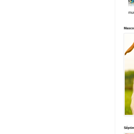
mun
Masco
Sépti