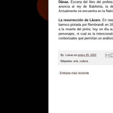
Dánae.
Escena del libro del profet
anuncia al rey de Babilonia, la 
Actualmente se encuentra en la Natio
La resurrección de Lázaro.
En neer
barroco pintada por Rembrandt en 1669
a la muerte del pintor, hoy en día 
personajes, ni cual es la intenciona
contextuales que permitan un anális
By
Luisao
en
enero 25, 2022
Etiquetas:
arte
,
cultura
Entrada más reciente
Zona Informativa
Be Saludable
LiNea de Salu
Hobbies Masculinos
Tecnofilos News
Soy de v
Turismo
Fanaticos Futbol
Mascotafilia
Mundo I
Culturafilia
Amor Motor