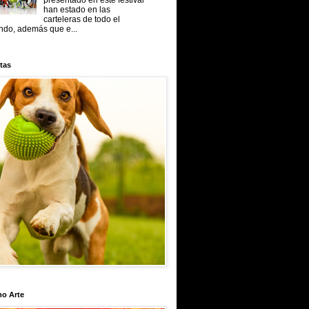
presentado en este festival
han estado en las
carteleras de todo el
do, además que e...
tas
mo Arte