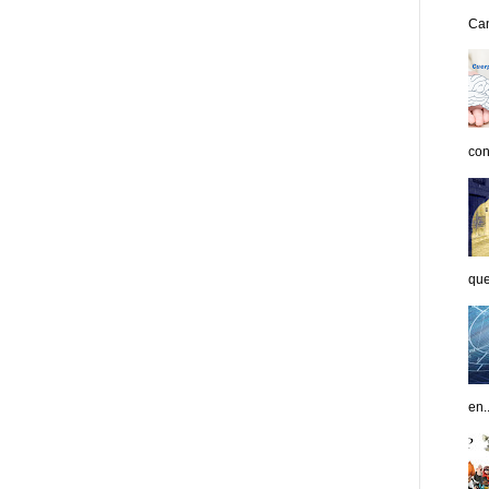
Can
con
que
en..