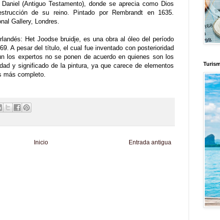
a Daniel (Antiguo Testamento), donde se aprecia como Dios
destrucción de su reino. Pintado por Rembrandt en 1635.
nal Gallery, Londres.
landés: Het Joodse bruidje, es una obra al óleo del período
. A pesar del título, el cual fue inventado con posterioridad
aun los expertos no se ponen de acuerdo en quienes son los
Turis
lidad y significado de la pintura, ya que carece de elementos
is más completo.
Inicio
Entrada antigua
d
Informador Express
Club Informativo
Fondo de Cultura
Zona Geeks
enus
Fuerte y Saludable
Total Trucos
Cine Hostal
Mundo Gadgets
Autos &
nformativo
Turismo Mundial
Se Saludable
Visita Mexico
El Corazon Verde