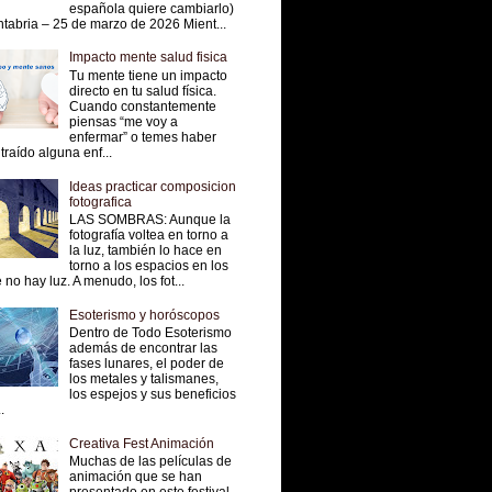
española quiere cambiarlo)
tabria – 25 de marzo de 2026 Mient...
Impacto mente salud fisica
Tu mente tiene un impacto
directo en tu salud física.
Cuando constantemente
piensas “me voy a
enfermar” o temes haber
traído alguna enf...
Ideas practicar composicion
fotografica
LAS SOMBRAS: Aunque la
fotografía voltea en torno a
la luz, también lo hace en
torno a los espacios en los
 no hay luz. A menudo, los fot...
Esoterismo y horóscopos
Dentro de Todo Esoterismo
además de encontrar las
fases lunares, el poder de
los metales y talismanes,
los espejos y sus beneficios
.
Creativa Fest Animación
Muchas de las películas de
animación que se han