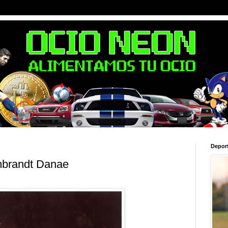
Depor
mbrandt Danae