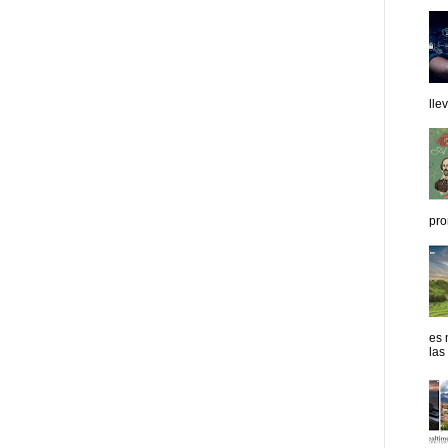
lle
pro
es 
las