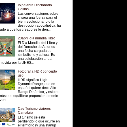
IA palabra Diccionario
Collins
Las conversaciones sobre
si será una fuerza para el
bien revolucionario o la
destrucción apocalíptica, ha
vado a que los creadores le den...
23abril dia mundial libro
El Día Mundial del Libro y
del Derecho de Autor es
una fecha cargada de
simbolismo y cultura. Es
una celebración anual
movida por la UNES...
Fotografia HDR concepto
uso
HDR significa High
Dynamic Range, que en
español quiere decir Alto
Rango Dinámico, y esto no
más que equilibrar proporcionalmente
 zon...
Cae Turismo viajeros
Cantabria
El turismo se está
perdiendo lo que ocurre en
el territorio (y una startup