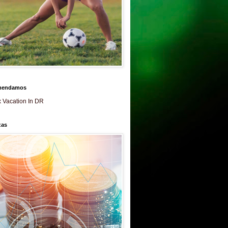
mendamos
 Vacation In DR
zas