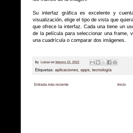
Su interfaz gráfica es excelente y cuent
visualización, elige el tipo de vista que quie
que ofrece la interfaz. Cada una tiene un u
de la película para seleccionar una frame, 
una cuadrícula o comparar dos imágenes.
By
Luisao
en
febrero 15, 2022
Etiquetas:
aplicaciones
,
apps
,
tecnología
Entrada más reciente
Inicio
Zona Informativa
Be Saludable
LiNea de Salud
Informador Express
Club
Hobbies Masculinos
Tecnofilos News
Soy de venus
Fuerte y Saludable
T
Turismo
Fanaticos Futbol
Mascotafilia
Mundo Informativo
Turismo Mundia
Culturafilia
Amor Motor