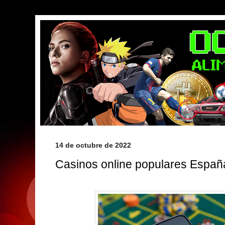
14 de octubre de 2022
Casinos online populares Españ