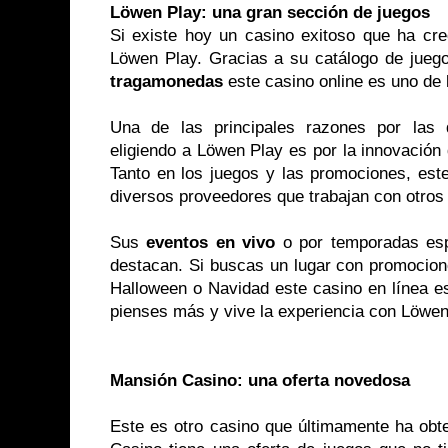
Löwen Play: una gran sección de juegos
Si existe hoy un casino exitoso que ha cr
Löwen Play. Gracias a su catálogo de jueg
tragamonedas
este casino online es uno de
Una de las principales razones por las
eligiendo a Löwen Play es por la innovación
Tanto en los juegos y las promociones, este
diversos proveedores que trabajan con otros
Sus
eventos en vivo
o por temporadas esp
destacan. Si buscas un lugar con promocione
Halloween o Navidad este casino en línea e
pienses más y vive la experiencia con Löwen
Mansión Casino: una oferta novedosa
Este es otro casino que últimamente ha obt