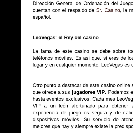
Dirección General de Ordenación del Jue
cuentan con el respaldo de
Sr. Casino
, la 
español.
LeoVegas: el Rey del casino
La fama de este casino se debe sobre to
teléfonos móviles. Es así que, si eres de lo
lugar y en cualquier momento, LeoVegas es 
Otro punto a destacar de este casino online 
que ofrece a sus
jugadores VIP
. Podemos e
hasta eventos exclusivos. Cada mes LeoVeg
VIP a un león afortunado para obtener 
experiencia de juego es segura y de cali
dispositivos móviles. Su servicio de aten
mejores que hay y siempre existe la predispo