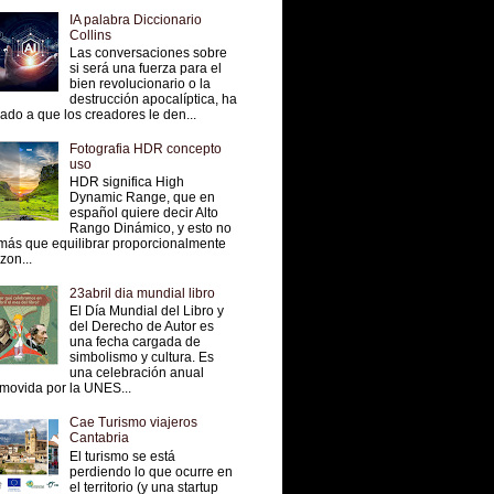
IA palabra Diccionario
Collins
Las conversaciones sobre
si será una fuerza para el
bien revolucionario o la
destrucción apocalíptica, ha
vado a que los creadores le den...
Fotografia HDR concepto
uso
HDR significa High
Dynamic Range, que en
español quiere decir Alto
Rango Dinámico, y esto no
más que equilibrar proporcionalmente
 zon...
23abril dia mundial libro
El Día Mundial del Libro y
del Derecho de Autor es
una fecha cargada de
simbolismo y cultura. Es
una celebración anual
movida por la UNES...
Cae Turismo viajeros
Cantabria
El turismo se está
perdiendo lo que ocurre en
el territorio (y una startup