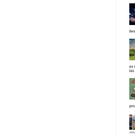
lle
es 
las
pro