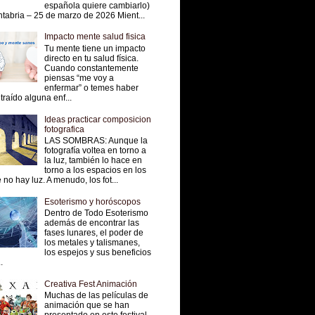
española quiere cambiarlo)
tabria – 25 de marzo de 2026 Mient...
Impacto mente salud fisica
Tu mente tiene un impacto
directo en tu salud física.
Cuando constantemente
piensas “me voy a
enfermar” o temes haber
traído alguna enf...
Ideas practicar composicion
fotografica
LAS SOMBRAS: Aunque la
fotografía voltea en torno a
la luz, también lo hace en
torno a los espacios en los
 no hay luz. A menudo, los fot...
Esoterismo y horóscopos
Dentro de Todo Esoterismo
además de encontrar las
fases lunares, el poder de
los metales y talismanes,
los espejos y sus beneficios
.
Creativa Fest Animación
Muchas de las películas de
animación que se han