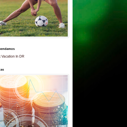
mendamos
 Vacation In DR
zas