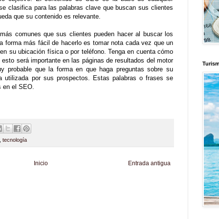
se clasifica para las palabras clave que buscan sus clientes
ueda que su contenido es relevante.
 más comunes que sus clientes pueden hacer al buscar los
na forma más fácil de hacerlo es tomar nota cada vez que un
 en su ubicación física o por teléfono. Tenga en cuenta cómo
e esto será importante en las páginas de resultados del motor
Turis
 probable que la forma en que haga preguntas sobre su
a utilizada por sus prospectos. Estas palabras o frases se
s en el SEO.
,
tecnología
Inicio
Entrada antigua
d
Informador Express
Club Informativo
Fondo de Cultura
Zona Geeks
enus
Fuerte y Saludable
Total Trucos
Cine Hostal
Mundo Gadgets
Autos &
nformativo
Turismo Mundial
Se Saludable
Visita Mexico
El Corazon Verde