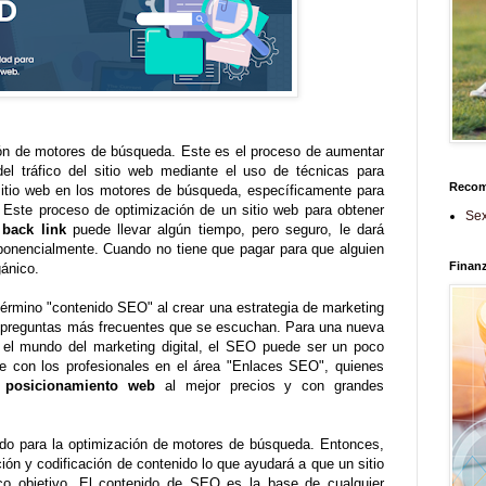
ión de motores de búsqueda. Este es el proceso de aumentar
del tráfico del sitio web mediante el uso de técnicas para
Reco
 sitio web en los motores de búsqueda, específicamente para
. Este proceso de optimización de un sitio web para obtener
Sex
e
back link
puede llevar algún tiempo, pero seguro, le dará
ponencialmente. Cuando no tiene que pagar para que alguien
Finan
rgánico.
término "contenido SEO" al crear una estrategia de marketing
s preguntas más frecuentes que se escuchan. Para una nueva
l mundo del marketing digital, el SEO puede ser un poco
se con los profesionales en el área "Enlaces SEO", quienes
 posicionamiento web
al mejor precios y con grandes
do para la optimización de motores de búsqueda. Entonces,
ción y codificación de contenido lo que ayudará a que un sitio
co objetivo. El contenido de SEO es la base de cualquier