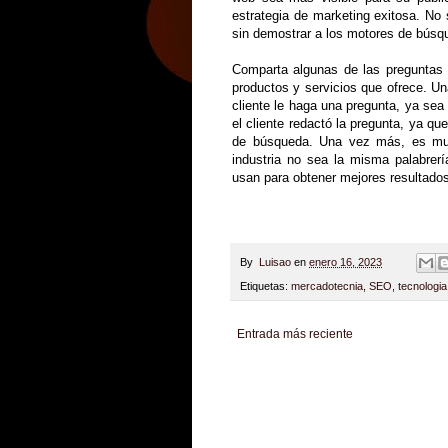
estrategia de marketing exitosa. No 
sin demostrar a los motores de búsq
Comparta algunas de las preguntas
productos y servicios que ofrece. U
cliente le haga una pregunta, ya sea
el cliente redactó la pregunta, ya qu
de búsqueda. Una vez más, es muy
industria no sea la misma palabrerí
usan para obtener mejores resultado
By
Luisao
en
enero 16, 2023
Etiquetas:
mercadotecnia
,
SEO
,
tecnologia
Entrada más reciente
Zona Informativa
Be Saludable
LiNea de Salu
Hobbies Masculinos
Tecnofilos News
Soy de v
Turismo
Fanaticos Futbol
Mascotafilia
Mundo I
Culturafilia
Amor Motor