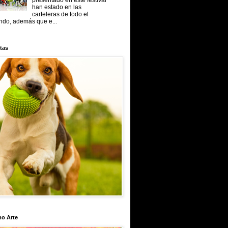
presentado en este festival
han estado en las
carteleras de todo el
do, además que e...
tas
mo Arte