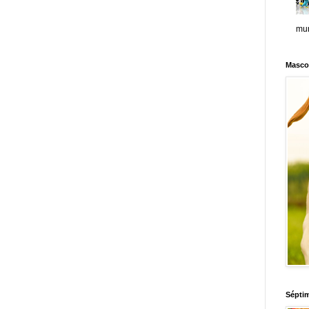
mun
Masco
Sépti