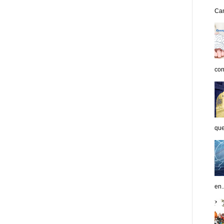
Can
con
que
en..