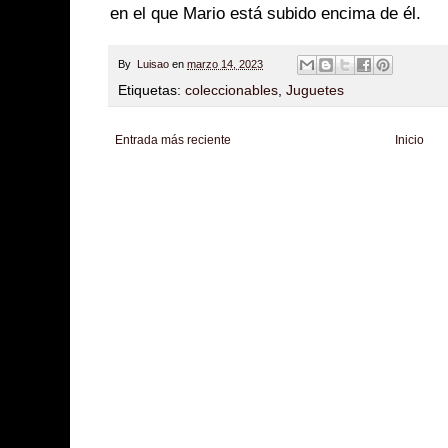
en el que Mario está subido encima de él.
By
Luisao
en
marzo 14, 2023
Etiquetas:
coleccionables
,
Juguetes
Entrada más reciente
Inicio
Zona Informativa
Be Saludable
LiNea de Salud
Informador Express
Club
Hobbies Masculinos
Tecnofilos News
Soy de venus
Fuerte y Saludable
T
Turismo
Fanaticos Futbol
Mascotafilia
Mundo Informativo
Turismo Mundia
Culturafilia
Amor Motor