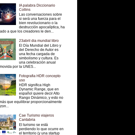
IA palabra Diccionario
Collins
Las conversaciones sobre
si será una fuerza para el
bien revolucionario o la
destrucción apocalíptica, ha
vado a que los creadores le den...
23abril dia mundial libro
El Día Mundial del Libro y
del Derecho de Autor es
una fecha cargada de
simbolismo y cultura. Es
una celebración anual
movida por la UNES...
Fotografia HDR concepto
uso
HDR significa High
Dynamic Range, que en
español quiere decir Alto
Rango Dinámico, y esto no
más que equilibrar proporcionalmente
 zon...
Cae Turismo viajeros
Cantabria
El turismo se está
perdiendo lo que ocurre en
el territorio (y una startup