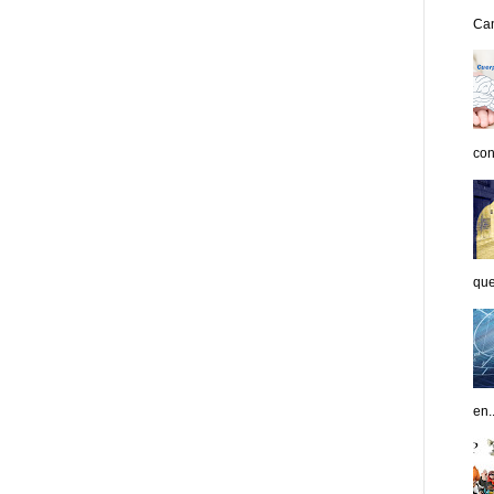
Can
con
que
en..