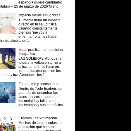
española quiere cambiarlo)
tabria – 25 de marzo de 2026 Mient...
Impacto mente salud fisica
Tu mente tiene un impacto
directo en tu salud física.
Cuando constantemente
piensas “me voy a
enfermar” o temes haber
traído alguna enf...
Ideas practicar composicion
fotografica
LAS SOMBRAS: Aunque la
fotografía voltea en torno a
la luz, también lo hace en
torno a los espacios en los
 no hay luz. A menudo, los fot...
Esoterismo y horóscopos
Dentro de Todo Esoterismo
además de encontrar las
fases lunares, el poder de
los metales y talismanes,
los espejos y sus beneficios
.
Creativa Fest Animación
Muchas de las películas de
animación que se han