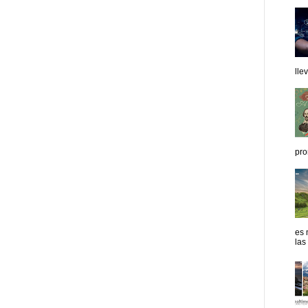
lle
pro
es 
las