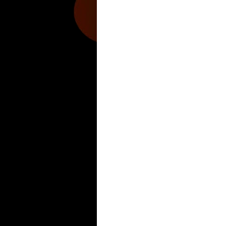
Zona Informativa
Be Saludable
LiNea de Salu
Hobbies Masculinos
Tecnofilos News
Soy de v
Turismo
Fanaticos Futbol
Mascotafilia
Mundo I
Culturafilia
Amor Motor