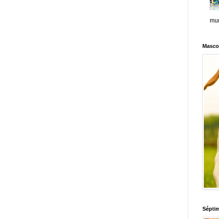
mun
Masco
Sépti