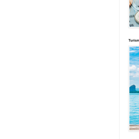
d
Informador Express
Club Informativo
Fondo de Cultura
Zona Geeks
enus
Fuerte y Saludable
Total Trucos
Cine Hostal
Mundo Gadgets
Autos &
nformativo
Turismo Mundial
Se Saludable
Visita Mexico
El Corazon Verde
Turis