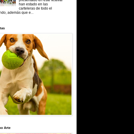
presentado en este festival
han estado en las
carteleras de todo el
do, además que e...
tas
mo Arte