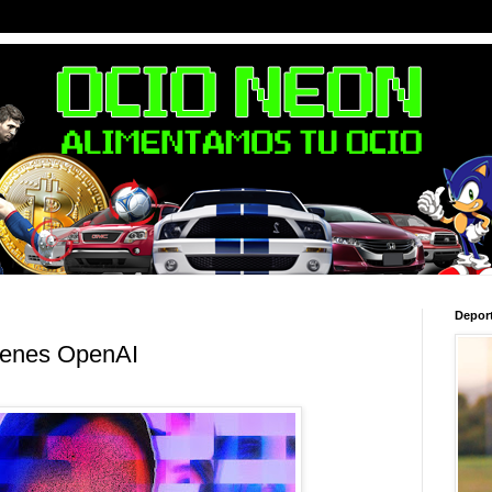
Depor
genes OpenAI