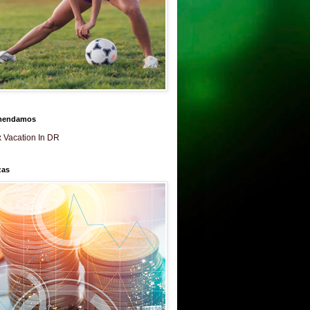
mendamos
 Vacation In DR
zas