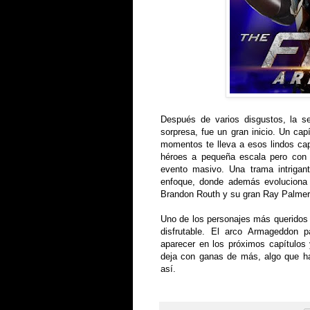
Después de varios disgustos, la se
sorpresa, fue un gran inicio. Un capí
momentos te lleva a esos lindos cap
héroes a pequeña escala pero con 
evento masivo. Una trama intrigant
enfoque, donde además evoluciona 
Brandon Routh y su gran Ray Palme
Uno de los personajes más queridos
disfrutable. El arco Armageddon p
aparecer en los próximos capítulos
deja con ganas de más, algo que 
así.