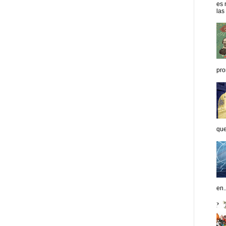
es 
las
pro
que
en..