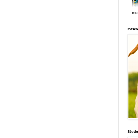
mun
Masco
Sépti