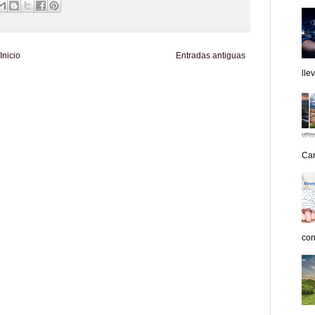
Inicio
Entradas antiguas
lle
d
Informador Express
Club Informativo
Fondo de Cultura
Zona Geeks
enus
Fuerte y Saludable
Total Trucos
Cine Hostal
Mundo Gadgets
Autos &
nformativo
Turismo Mundial
Se Saludable
Visita Mexico
El Corazon Verde
Can
con