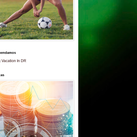
mendamos
 Vacation In DR
zas