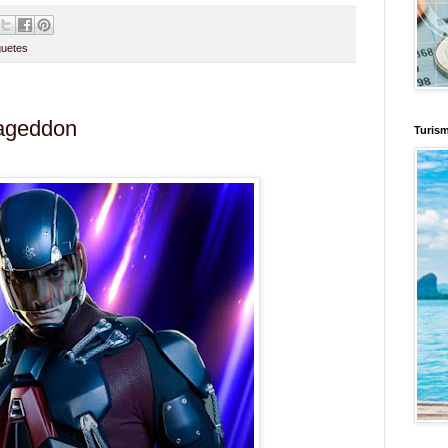
uetes
mageddon
Turis