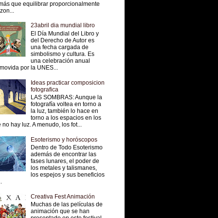
más que equilibrar proporcionalmente
 zon...
23abril dia mundial libro
El Día Mundial del Libro y
del Derecho de Autor es
una fecha cargada de
simbolismo y cultura. Es
una celebración anual
movida por la UNES...
Ideas practicar composicion
fotografica
LAS SOMBRAS: Aunque la
fotografía voltea en torno a
la luz, también lo hace en
torno a los espacios en los
 no hay luz. A menudo, los fot...
Esoterismo y horóscopos
Dentro de Todo Esoterismo
además de encontrar las
fases lunares, el poder de
los metales y talismanes,
los espejos y sus beneficios
.
Creativa Fest Animación
Muchas de las películas de
animación que se han