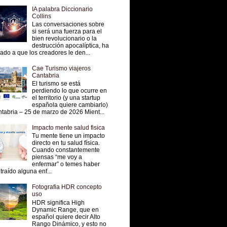
IA palabra Diccionario
Collins
Las conversaciones sobre
si será una fuerza para el
bien revolucionario o la
destrucción apocalíptica, ha
vado a que los creadores le den...
Cae Turismo viajeros
Cantabria
El turismo se está
perdiendo lo que ocurre en
el territorio (y una startup
española quiere cambiarlo)
tabria – 25 de marzo de 2026 Mient...
Impacto mente salud fisica
Tu mente tiene un impacto
directo en tu salud física.
Cuando constantemente
piensas “me voy a
enfermar” o temes haber
traído alguna enf...
Fotografia HDR concepto
uso
HDR significa High
Dynamic Range, que en
español quiere decir Alto
Rango Dinámico, y esto no