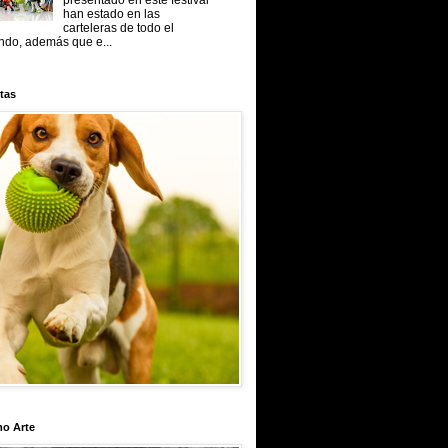
presentado en este festival
han estado en las
carteleras de todo el
do, además que e...
tas
mo Arte