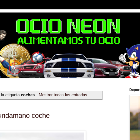
Depor
la etiqueta
coches
.
Mostrar todas las entradas
gundamano coche