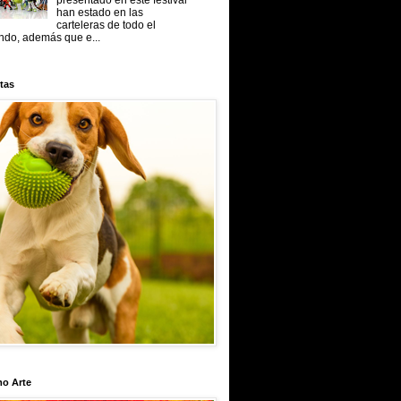
presentado en este festival
han estado en las
carteleras de todo el
do, además que e...
tas
mo Arte