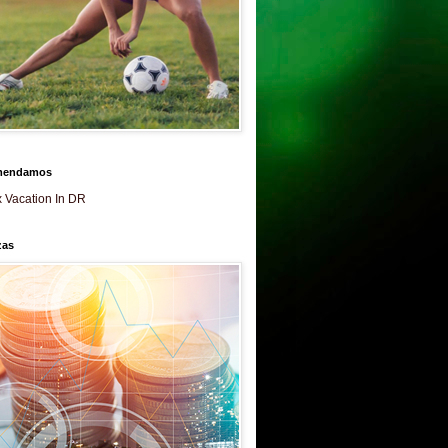
mendamos
 Vacation In DR
zas