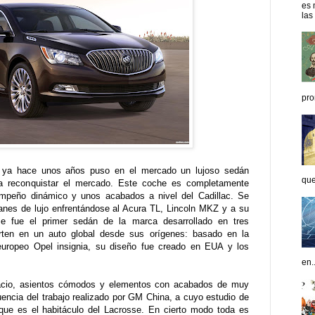
es 
las
pro
ya hace unos años puso en el mercado un lujoso sedán
que
ra reconquistar el mercado. Este coche es completamente
mpeño dinámico y unos acabados a nivel del Cadillac. Se
anes de lujo enfrentándose al Acura TL, Lincoln MKZ y a su
se fue el primer sedán de la marca desarrollado en tres
erten en un auto global desde sus orígenes: basado en la
 europeo Opel insignia, su diseño fue creado en EUA y los
en..
pacio, asientos cómodos y elementos con acabados de muy
luencia del trabajo realizado por GM China, a cuyo estudio de
ue es el habitáculo del Lacrosse. En cierto modo toda es