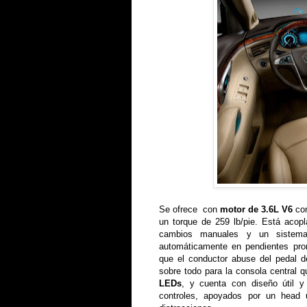
Se ofrece con
motor de 3.6L V6
con
un torque de 259 lb/pie. Está acop
cambios manuales y un sistema 
automáticamente en pendientes pro
que el conductor abuse del pedal de 
sobre todo para la consola central 
LEDs
, y cuenta con diseño útil y 
controles, apoyados por un head 