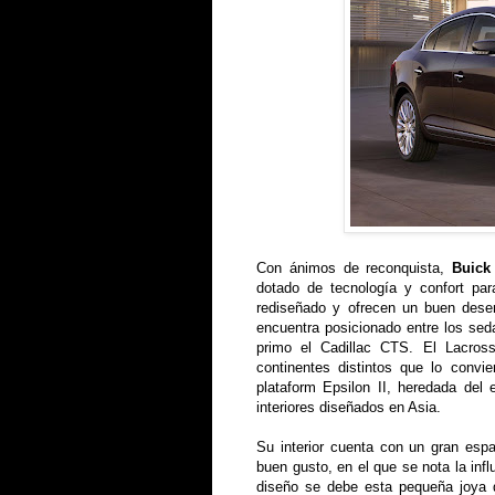
Con ánimos de reconquista,
Buick
dotado de tecnología y confort pa
rediseñado y ofrecen un buen dese
encuentra posicionado entre los sed
primo el Cadillac CTS. El Lacros
continentes distintos que lo convi
plataform Epsilon II, heredada del
interiores diseñados en Asia.
Su interior cuenta con un gran es
buen gusto, en el que se nota la inf
diseño se debe esta pequeña joya q