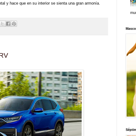
ental y hace que en su interior se sienta una gran armonía.
mun
Masco
CRV
Sépti