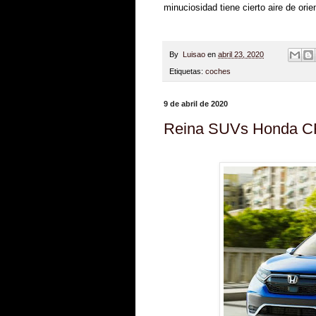
minuciosidad tiene cierto aire de ori
By
Luisao
en
abril 23, 2020
Etiquetas:
coches
9 de abril de 2020
Reina SUVs Honda 