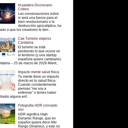
IA palabra Diccionario
Collins
Las conversaciones sobre
si será una fuerza para el
bien revolucionario o la
destrucción apocalíptica, ha
vado a que los creadores le den...
Cae Turismo viajeros
Cantabria
El turismo se está
perdiendo lo que ocurre en
el territorio (y una startup
española quiere cambiarlo)
tabria – 25 de marzo de 2026 Mient...
Impacto mente salud fisica
Tu mente tiene un impacto
directo en tu salud física.
Cuando constantemente
piensas “me voy a
enfermar” o temes haber
traído alguna enf...
Fotografia HDR concepto
uso
HDR significa High
Dynamic Range, que en
español quiere decir Alto
Rango Dinámico, y esto no