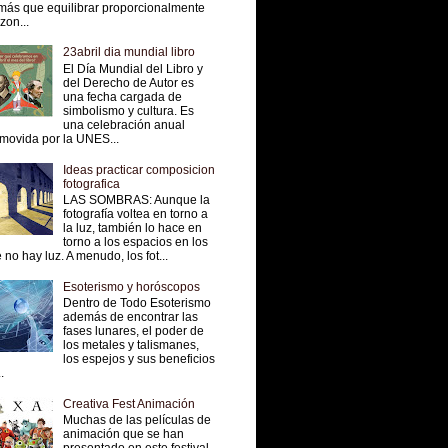
más que equilibrar proporcionalmente
 zon...
23abril dia mundial libro
El Día Mundial del Libro y
del Derecho de Autor es
una fecha cargada de
simbolismo y cultura. Es
una celebración anual
movida por la UNES...
Ideas practicar composicion
fotografica
LAS SOMBRAS: Aunque la
fotografía voltea en torno a
la luz, también lo hace en
torno a los espacios en los
 no hay luz. A menudo, los fot...
Esoterismo y horóscopos
Dentro de Todo Esoterismo
además de encontrar las
fases lunares, el poder de
los metales y talismanes,
los espejos y sus beneficios
.
Creativa Fest Animación
Muchas de las películas de
animación que se han