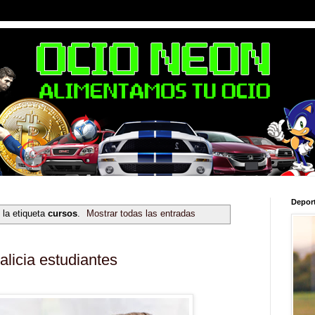
Depor
 la etiqueta
cursos
.
Mostrar todas las entradas
licia estudiantes