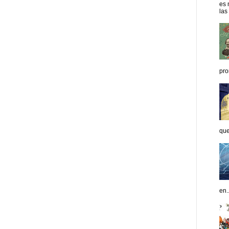
es 
enus
Fuerte y Saludable
Total Trucos
Cine Hostal
Mundo Gadgets
Autos &
las
nformativo
Turismo Mundial
Se Saludable
Visita Mexico
El Corazon Verde
pro
que
en..