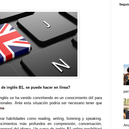
Segui
 de inglés B1, se puede hacer en línea?
per
nglés se ha venido convirtiendo en un conocimiento útil para
ionales. Ante esta situación podría ser necesario tener que
ine
.
r habilidades como reading, writing, listening y speaking.
cimientos más profundos en comprensión, conversación,
Ana
 general del idioma. Un curso de inglés B1 online posibilitará