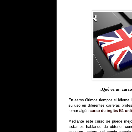
¿Qué es un curso
En estos últimos tiempos el idioma i
su uso en diferentes carreras profes
tomar algún
curso de inglés B1 onl
Mediante este curso se puede mejora
Estamos hablando de obtener cono
escritura, lectura y el propio manejo