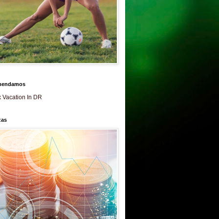
mendamos
 Vacation In DR
zas