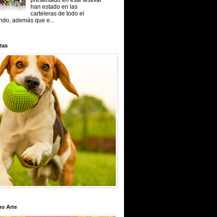
presentado en este festival
han estado en las
carteleras de todo el
do, además que e...
tas
mo Arte