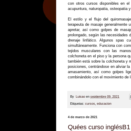
con otros cursos disponibles en e
acupuntura, naturopatia, osteopatia
El estilo y el flujo del quiromasa
terapeuta de masaje generalmente ut
apretar, así como golpes de masaje
prolongado, según las necesidades de
drenaje linfático. Algunos spas 
simultáneamente. Funciona con compre
tejidos musculares con las mano
colchoneta en el piso y la persona q
también está sobre la colchoneta y m
posiciones, centrándose en aliviar l
amasamiento, así como golpes lige
combinándolo con el movimiento de la
By
Luisao
en
septiembre 09, 2021
Etiquetas:
cursos
,
educacion
4 de marzo de 2021
Quées curso inglésB1 