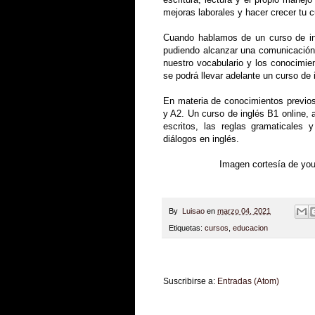
mejoras laborales y hacer crecer tu c
Cuando hablamos de un curso de ing
pudiendo alcanzar una comunicación
nuestro vocabulario y los conocimie
se podrá llevar adelante un curso de
En materia de conocimientos previos
y A2. Un curso de inglés B1 online, 
escritos, las reglas gramaticale
diálogos en inglés.
Imagen cortesía de you
By
Luisao
en
marzo 04, 2021
Etiquetas:
cursos
,
educacion
Suscribirse a:
Entradas (Atom)
Zona Informativa
Be Saludable
LiNea de Salu