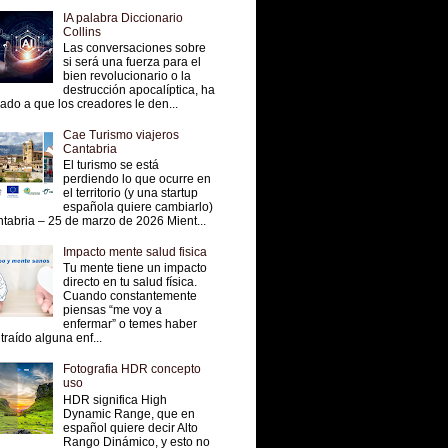
IA palabra Diccionario
Collins
Las conversaciones sobre
si será una fuerza para el
bien revolucionario o la
destrucción apocalíptica, ha
vado a que los creadores le den...
Cae Turismo viajeros
Cantabria
El turismo se está
perdiendo lo que ocurre en
el territorio (y una startup
española quiere cambiarlo)
tabria – 25 de marzo de 2026 Mient...
Impacto mente salud fisica
Tu mente tiene un impacto
directo en tu salud física.
Cuando constantemente
piensas “me voy a
enfermar” o temes haber
traído alguna enf...
Fotografia HDR concepto
uso
HDR significa High
Dynamic Range, que en
español quiere decir Alto
Rango Dinámico, y esto no