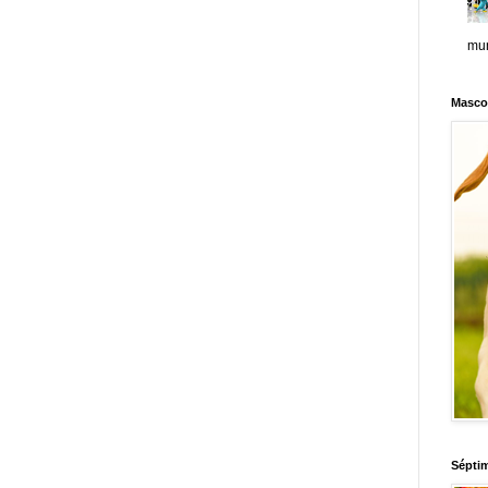
mun
Masco
Sépti