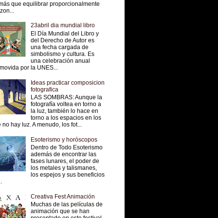
más que equilibrar proporcionalmente
 zon...
23abril dia mundial libro
El Día Mundial del Libro y
del Derecho de Autor es
una fecha cargada de
simbolismo y cultura. Es
una celebración anual
movida por la UNES...
Ideas practicar composicion
fotografica
LAS SOMBRAS: Aunque la
fotografía voltea en torno a
la luz, también lo hace en
torno a los espacios en los
 no hay luz. A menudo, los fot...
Esoterismo y horóscopos
Dentro de Todo Esoterismo
además de encontrar las
fases lunares, el poder de
los metales y talismanes,
los espejos y sus beneficios
.
Creativa Fest Animación
Muchas de las películas de
animación que se han