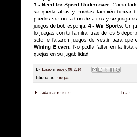
3 - Need for Speed Undercover:
Como todo
se queda atras y puedes también tunear t
puedes ser un ladrón de autos y se juega e
juegos de bob esponja.
4 - Wii Sports:
Un ju
lo juegas con tu familia, trae de los 5 depo
solo le faltaron juegos de vestir para que 
Wining Eleven:
No podía faltar en la lista
quejas en su jugabilidad
By
Luisao
en
agosto 06, 2010
Etiquetas:
juegos
Entrada más reciente
Inicio
Zona Informativa
Be Saludable
LiNea de Salud
Informador Express
Club
Hobbies Masculinos
Tecnofilos News
Soy de venus
Fuerte y Saludable
T
Turismo
Fanaticos Futbol
Mascotafilia
Mundo Informativo
Turismo Mundia
Culturafilia
Amor Motor