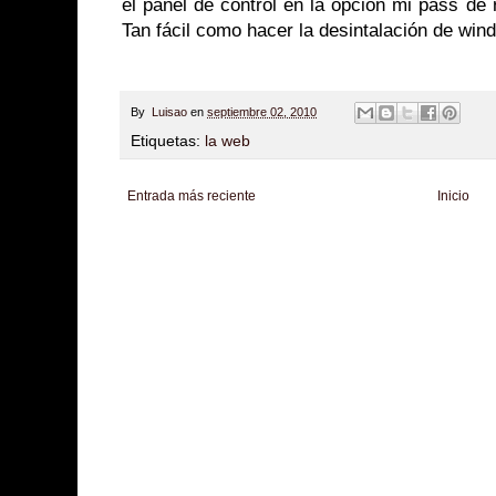
el panel de control en la opción mi pass de r
Tan fácil como hacer la desintalación de wi
By
Luisao
en
septiembre 02, 2010
Etiquetas:
la web
Entrada más reciente
Inicio
Zona Informativa
Be Saludable
LiNea de Salud
Informador Express
Club
Hobbies Masculinos
Tecnofilos News
Soy de venus
Fuerte y Saludable
T
Turismo
Fanaticos Futbol
Mascotafilia
Mundo Informativo
Turismo Mundia
Culturafilia
Amor Motor