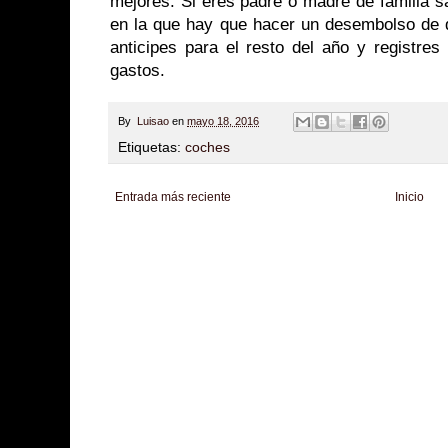
mejores. Si eres padre o madre de familia
en la que hay que hacer un desembolso de di
anticipes para el resto del año y registres
gastos.
By
Luisao
en
mayo 18, 2016
Etiquetas:
coches
Entrada más reciente
Inicio
Zona Informativa
Be Saludable
LiNea de Salud
Informador Express
Club
Hobbies Masculinos
Tecnofilos News
Soy de venus
Fuerte y Saludable
T
Turismo
Fanaticos Futbol
Mascotafilia
Mundo Informativo
Turismo Mundia
Culturafilia
Amor Motor