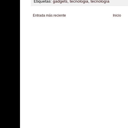
Etiquetas:
gadgets
,
tecnologia
,
tecnología
Entrada más reciente
Inicio
Zona Informativa
Be Saludable
LiNea de Salud
Informador Express
Club
Hobbies Masculinos
Tecnofilos News
Soy de venus
Fuerte y Saludable
T
Turismo
Fanaticos Futbol
Mascotafilia
Mundo Informativo
Turismo Mundia
Culturafilia
Amor Motor