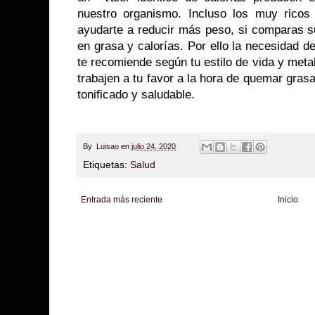
nuestro organismo. Incluso los muy ricos
ayudarte a reducir más peso, si comparas s
en grasa y calorías. Por ello la necesidad de
te recomiende según tu estilo de vida y met
trabajen a tu favor a la hora de quemar gras
tonificado y saludable.
By
Luisao
en
julio 24, 2020
Etiquetas:
Salud
Entrada más reciente
Inicio
Zona Informativa
Be Saludable
LiNea de Salud
Informador Express
Club
Hobbies Masculinos
Tecnofilos News
Soy de venus
Fuerte y Saludable
T
Turismo
Fanaticos Futbol
Mascotafilia
Mundo Informativo
Turismo Mundia
Culturafilia
Amor Motor