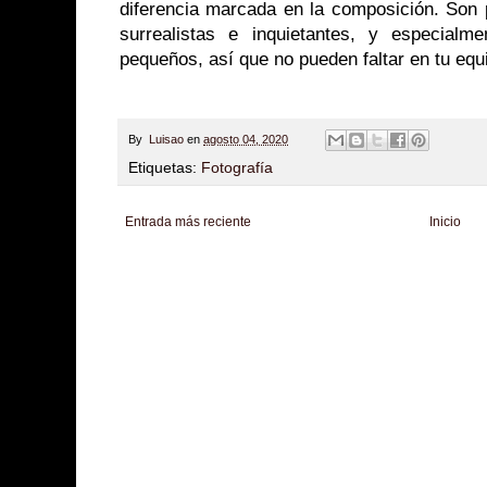
diferencia marcada en la composición. Son 
surrealistas e inquietantes, y especialm
pequeños, así que no pueden faltar en tu equi
By
Luisao
en
agosto 04, 2020
Etiquetas:
Fotografía
Entrada más reciente
Inicio
Zona Informativa
Be Saludable
LiNea de Salud
Informador Express
Club
Hobbies Masculinos
Tecnofilos News
Soy de venus
Fuerte y Saludable
T
Turismo
Fanaticos Futbol
Mascotafilia
Mundo Informativo
Turismo Mundia
Culturafilia
Amor Motor