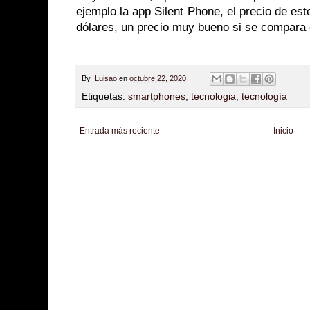
ejemplo la app Silent Phone, el precio de est
dólares, un precio muy bueno si se compara
By
Luisao
en
octubre 22, 2020
Etiquetas:
smartphones
,
tecnologia
,
tecnología
Entrada más reciente
Inicio
Zona Informativa
Be Saludable
LiNea de Salud
Informador Express
Club
Hobbies Masculinos
Tecnofilos News
Soy de venus
Fuerte y Saludable
T
Turismo
Fanaticos Futbol
Mascotafilia
Mundo Informativo
Turismo Mundia
Culturafilia
Amor Motor