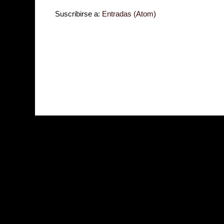
Suscribirse a:
Entradas (Atom)
Zona Informativa
Be Saludable
LiNea de Salud
Informador Express
Club
Hobbies Masculinos
Tecnofilos News
Soy de venus
Fuerte y Saludable
T
Turismo
Fanaticos Futbol
Mascotafilia
Mundo Informativo
Turismo Mundia
Culturafilia
Amor Motor