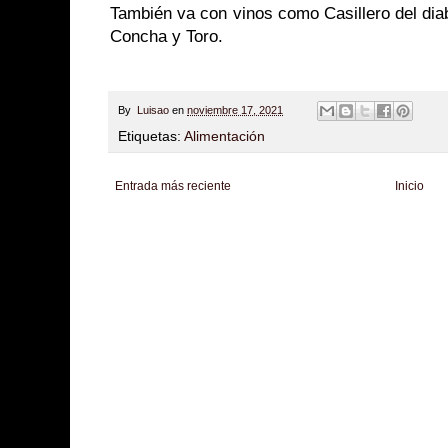
También va con vinos como Casillero del dia
Concha y Toro.
By
Luisao
en
noviembre 17, 2021
Etiquetas:
Alimentación
Entrada más reciente
Inicio
Zona Informativa
Be Saludable
LiNea de Salud
Informador Express
Club
Hobbies Masculinos
Tecnofilos News
Soy de venus
Fuerte y Saludable
T
Turismo
Fanaticos Futbol
Mascotafilia
Mundo Informativo
Turismo Mundia
Culturafilia
Amor Motor