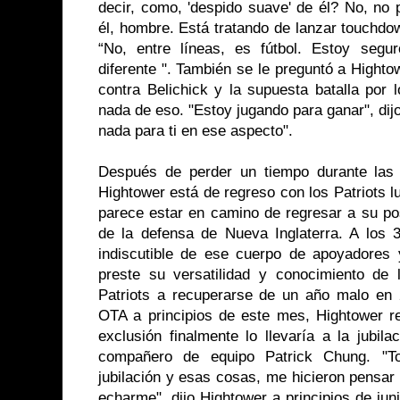
decir, como, 'despido suave' de él? No, no
él, hombre. Está tratando de lanzar touchdow
“No, entre líneas, es fútbol. Estoy seg
diferente ". También se le preguntó a Highto
contra Belichick y la supuesta batalla por 
nada de eso. "Estoy jugando para ganar", dij
nada para ti en ese aspecto".
Después de perder un tiempo durante las
Hightower está de regreso con los Patriots 
parece estar en camino de regresar a su pos
de la defensa de Nueva Inglaterra. A los 3
indiscutible de ese cuerpo de apoyadores
preste su versatilidad y conocimiento de
Patriots a recuperarse de un año malo en
OTA a principios de este mes, Hightower 
exclusión finalmente lo llevaría a la jubi
compañero de equipo Patrick Chung. "T
jubilación y esas cosas, me hicieron pensar
echarme", dijo Hightower a principios de juni