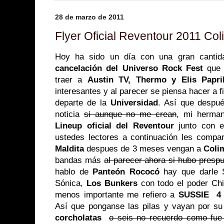
28 de marzo de 2011
Flyer Oficial Reventour 2011 Co
Hoy ha sido un día con una gran cantid
cancelación del Universo Rock Fest
que 
traer a
Austin TV, Thermo y Elis Papr
interesantes y al parecer se piensa hacer a f
departe de la
Universidad
. Así que despu
noticia
si aunque no me crean
, mi herma
Lineup oficial del Reventour
junto con
ustedes lectores a continuación les compa
Maldita
despues de 3 meses vengan a
Coli
bandas más
al parecer ahora si hubo pres
hablo de
Panteón Rococó
hay que darle
Sónica,
Los Bunkers
con todo el poder Chi
menos importante me refiero a
SUSSIE 
Así que ponganse las pilas y vayan por s
corcholatas
o seis no recuerdo como fue 