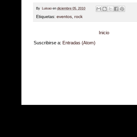
By
Luisao
en
diciembre 05, 2010
Etiquetas:
eventos
,
rock
Inicio
Suscribirse a:
Entradas (Atom)
Zona Informativa
Be Saludable
LiNea de Salud
Informador Express
Club
Hobbies Masculinos
Tecnofilos News
Soy de venus
Fuerte y Saludable
T
Turismo
Fanaticos Futbol
Mascotafilia
Mundo Informativo
Turismo Mundia
Culturafilia
Amor Motor