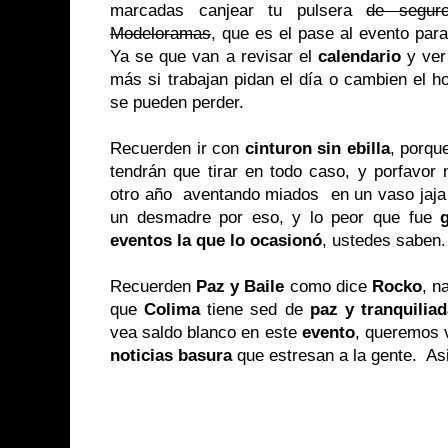
marcadas canjear tu pulsera
de segur
Modeloramas
, que es el pase al evento par
Ya se que van a revisar el
calendario
y ver
más si trabajan pidan el día o cambien el h
se pueden perder.
Recuerden ir con
cinturon sin ebilla
, porqu
tendrán que tirar en todo caso, y porfavor
otro año aventando miados en un vaso jaja
un desmadre por eso, y lo peor que fue
eventos la que lo ocasionó
, ustedes saben
Recuerden
Paz y Baile
como dice
Rocko
, n
que
Colima
tiene sed de
paz y tranquilia
vea saldo blanco en este
evento
, queremos 
noticias basura
que estresan a la gente. A