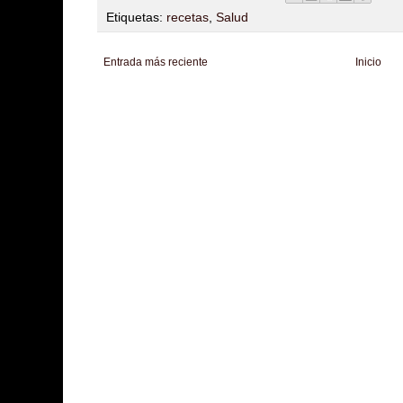
Etiquetas:
recetas
,
Salud
Entrada más reciente
Inicio
Zona Informativa
Be Saludable
LiNea de Salud
Informador Express
Club
Hobbies Masculinos
Tecnofilos News
Soy de venus
Fuerte y Saludable
T
Turismo
Fanaticos Futbol
Mascotafilia
Mundo Informativo
Turismo Mundia
Culturafilia
Amor Motor