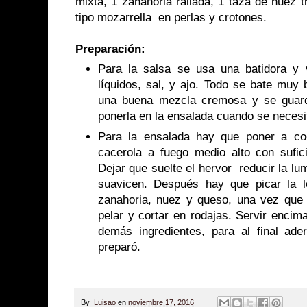
mixta, 1 zanahoria rallada, 1 taza de nuez
tipo mozarrella en perlas y crotones.
Preparación:
Para la salsa se usa una batidora y 
líquidos, sal, y ajo. Todo se bate muy
una buena mezcla cremosa y se guarda
ponerla en la ensalada cuando se necesi
Para la ensalada hay que poner a co
cacerola a fuego medio alto con sufici
Dejar que suelte el hervor reducir la l
suavicen. Después hay que picar la 
zanahoria, nuez y queso, una vez que e
pelar y cortar en rodajas. Servir enci
demás ingredientes, para al final ad
preparó.
By
Luisao
en
noviembre 17, 2016