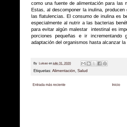
como una fuente de alimentación para las m
Estas, al descomponer la inulina, producen
las flatulencias. El consumo de inulina es be
especialmente al nutrir a las bacterias bené
para evitar algún malestar intestinal es im
porciones pequeñas e ir incrementando g
adaptación del organismos hasta alcanzar la 
By
Luisao
en
julio 31, 2020
Etiquetas:
Alimentación
,
Salud
Entrada más reciente
Inicio
Zona Informativa
Be Saludable
LiNea de Salud
Informador Express
Club
Hobbies Masculinos
Tecnofilos News
Soy de venus
Fuerte y Saludable
T
Turismo
Fanaticos Futbol
Mascotafilia
Mundo Informativo
Turismo Mundia
Culturafilia
Amor Motor