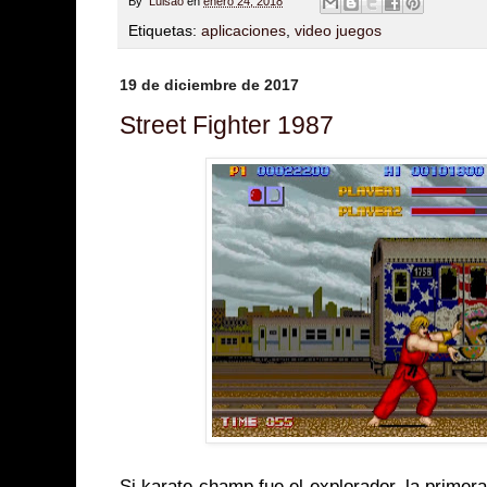
By
Luisao
en
enero 24, 2018
Etiquetas:
aplicaciones
,
video juegos
19 de diciembre de 2017
Street Fighter 1987
Si karate champ fue el explorador, la primera